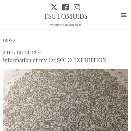
TSUTOMUiDa
Welcome to our homepage
news
2017
10
10
/
/
12:31
information of my 1st.SOLO EXHIBITION