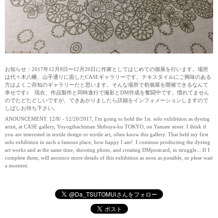
お知らせ：2017年12月8日〜12月20日に作家としてはじめての個展を行います。場所
は代々木八幡、山手通りに面したCASEギャラリーです。テキスタイルにご興味のある
方はよくご存知のギャラリーだと思います。そんな場所で初個展を開催できるなんて
幸せです♪ 現在、作品製作と同時進行で撮影とDM作成を奮闘中です。慣れてません
のでたどたどしいですが、できあがりましたら詳細をインフォメーションしますので
しばしお待ち下さい。
ANOUNCEMENT: 12/8/ - 12/20/2017, I'm going to hold the 1st. solo exhibition as dyeing
artist, at CASE gallery, Yoyogihachiman Shibuya-ku TOKYO, on Yamate street. I think if
you are interested in textile design or textile art, often know this gallery. That held my first
solo exhibition in such a famous place, how happy I am! I continue producting the dyeing
art works and at the same time, shooting photo, and creating DMpostcard, in struggle... If I
complete them, will anounce more details of this exhibition as soon as possible, so plese wait
a moment.