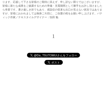
ります。応援して下さる皆様のご期待に添えず、申し訳ない限りではございますが、
皆様に新たな成果をご披露するための準備・充電期間として勝手をお許し頂けました
ら幸甚です。暑さ厳しき折でもあり、感染症の収束も出口が見えない状況ではありま
すが、皆様におかれましては御身ご大切に、ご自愛の程をお願い申し上げます。バテ
ィック作家／テキスタイルデザイナー：怡田 勉
1