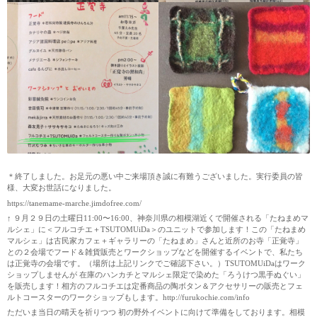
＊終了しました。お足元の悪い中ご来場頂き誠に有難うございました。実行委員の皆
様、大変お世話になりました。
https://tanemame-marche.jimdofree.com/
↑ ９月２９日の土曜日11:00〜16:00、神奈川県の相模湖近くで開催される「たねまめマ
ルシェ」に＜フルコチエ＋TSUTOMUiDa＞のユニットで参加します！この「たねまめ
マルシェ」は古民家カフェ＋ギャラリーの「たねまめ」さんと近所のお寺「正覚寺」
との２会場でフード＆雑貨販売とワークショップなどを開催するイベントで、私たち
は正覚寺の会場です。（場所は上記リンクでご確認下さい。）TSUTOMUiDaはワーク
ショップしませんが 在庫のハンカチとマルシェ限定で染めた「ろうけつ黒手ぬぐい」
を販売します！相方のフルコチエは定番商品の陶ボタン＆アクセサリーの販売とフェ
ルトコースターのワークショップもします。
http://furukochie.com/info
ただいま当日の晴天を祈りつつ 初の野外イベントに向けて準備をしております。相模