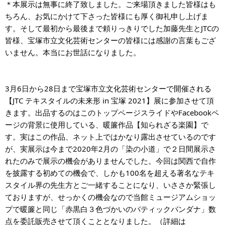
＊本展示は無事に終了致しました。ご来場頂きました皆様はも
ちろん、お気にかけて下さった皆様にも厚く御礼申し上げま
す。そして最初から最後まで頼りっきりでした加藤先生とJTCの
皆様、宝塚市立文化芸術センターの皆様には感謝の言葉もござ
いません。本当にお世話になりました。
3月6日から28日まで宝塚市立文化芸術センターで開催される
【JTC テキスタイルの未来形 in 宝塚 2021】展に参加させて頂
きます。出品するのはこのトップページスライドやFacebookペ
ージの背景に使用している、暖簾作品【知られざる楽園】で
す。実はこの作品、ネット上ではかなり露出させているのです
が、実展示は今まで2020年2月の「染の小道」で２日間展示さ
れたのみで展示の機会がありませんでした。今回は関西で自作
を披露する初めての機会で、しかも100名を超える著名なテキ
スタイル界の先生方とご一緒することになり、いささか緊張し
ておりますが、せっかくの機会なので当館ミュージアムショッ
プで暖簾と同じ「赤黒白３色づかいのバティックバンダナ」数
点を委託販売させて頂くこととなりました。（詳細は