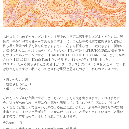
あけましておめでとうございます。旧年中のご厚誼に感謝申し上げますとともに、皆
様の一年が平和でお健やかであられますように、また新年の地震で被災された皆様が1
日も早く普段の生活を取り戻せますように、心より祈念させていただきます。新年の
ご挨拶代わりにこの場に貼らせていただいた【龍の更紗】はTSUTOMUiDaの書き下ろ
しオリジナルデザインですが、【PANTONE COLOR OF THE YEAR 2024】として発表
された【13-1023】【Peach Fuzz】という明るいオレンジ色を使用しました。
PANTONE社から発表されたこの色【ピーチ・ファズ】のイメージを伝えるキーワード
は数々ありますが、私にとってとりわけ重要と思えたのが、これらのセンスです。
・思いやりと共感
・親密さとつながり
・優しさと温かさ
どれもシンプルな言葉ですが、とてもパワーがあり突き刺さります。それはまさに
今、我々が求められ、同時に心の底から渇望しているものだからではないでしょう
か？なるほど優しくて暖かい元気の出る色だと思いました。新年早々気持ちの沈む出
来事もあり、まだまだ予断を許しませんが、なおのこと元気を出していきたいと思い
ますので、本年も何卒よろしくお願い申し上げます。
令和6年 1月
バティック作家・テキスタイルデザイナー 怡田 勉