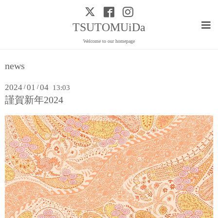
TSUTOMUiDa
Welcome to our homepage
news
2024
01
04
/
/
13:03
謹賀新年2024