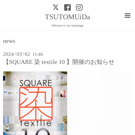
TSUTOMUiDa
Welcome to our homepage
news
2024
03
02
/
/
11:46
【SQUARE 染 textile 10 】開催のお知らせ